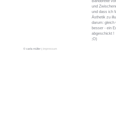
Bandbreite vo
und Zwischenm
und dass ich W
Ästhetik zu ill
darum: gleich 
besser - ein E
abgeschickt !
;O)
© carla müller
impressum
|